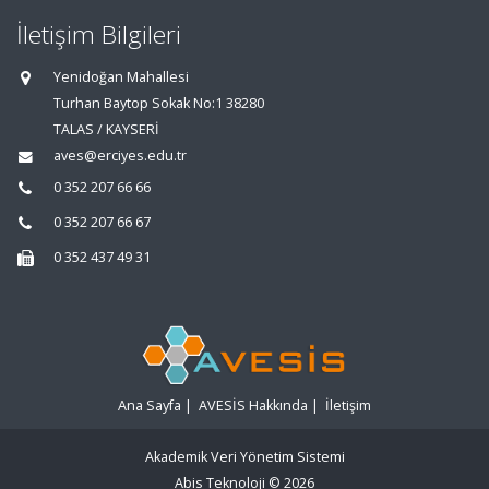
İletişim Bilgileri
Yenidoğan Mahallesi
Turhan Baytop Sokak No:1 38280
TALAS / KAYSERİ
aves@erciyes.edu.tr
0 352 207 66 66
0 352 207 66 67
0 352 437 49 31
Ana Sayfa
|
AVESİS Hakkında
|
İletişim
Akademik Veri Yönetim Sistemi
Abis Teknoloji
© 2026