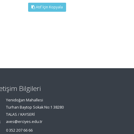
Atıf İçin Kopyala
letişim Bilgileri
Yenidoğan Mahallesi
Turhan Baytop Sokak No:1 38280
TALAS / KAYSERİ
aves@erciyes.edu.tr
0 352 207 66 66