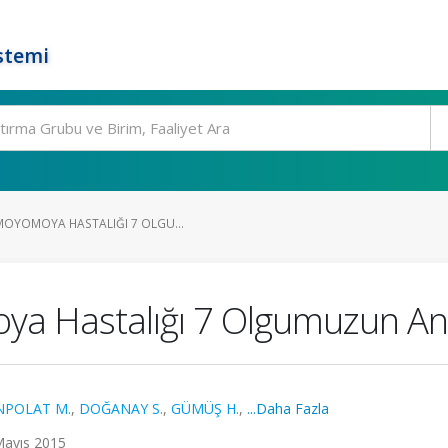
stemi
OYOMOYA HASTALIĞI 7 OLGU...
a Hastalığı 7 Olgumuzun Ana
NPOLAT M.
,
DOĞANAY S.
,
GÜMÜŞ H.
,
...Daha Fazla
 Mayıs 2015