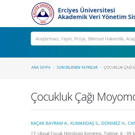
Erciyes Üniversitesi
Akademik Veri Yönetim Si
Ara
ANA SAYFA
SON EKLENEN YAYINLAR
ÇOCUKLUK ÇAĞI M
Çocukluk Çağı Moyomoy
KAÇAR BAYRAM A.
,
KUMANDAŞ S.
,
DÖNMEZ H.
,
CA
17. Ulusal Çocuk Nörolojisi Kongresi, Türkiye, 6 - 09