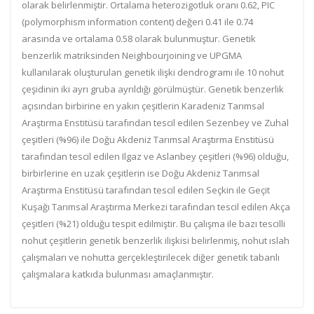
olarak belirlenmiştir. Ortalama heterozigotluk oranı 0.62, PIC
(polymorphism information content) değeri 0.41 ile 0.74
arasında ve ortalama 0.58 olarak bulunmuştur. Genetik
benzerlik matriksinden Neighbourjoining ve UPGMA
kullanılarak oluşturulan genetik ilişki dendrogramı ile 10 nohut
çeşidinin iki ayrı gruba ayrıldığı görülmüştür. Genetik benzerlik
açısından birbirine en yakın çeşitlerin Karadeniz Tarımsal
Araştırma Enstitüsü tarafından tescil edilen Sezenbey ve Zuhal
çeşitleri (%96) ile Doğu Akdeniz Tarımsal Araştırma Enstitüsü
tarafından tescil edilen Ilgaz ve Aslanbey çeşitleri (%96) olduğu,
birbirlerine en uzak çeşitlerin ise Doğu Akdeniz Tarımsal
Araştırma Enstitüsü tarafından tescil edilen Seçkin ile Geçit
Kuşağı Tarımsal Araştırma Merkezi tarafından tescil edilen Akça
çeşitleri (%21) olduğu tespit edilmiştir. Bu çalışma ile bazı tescilli
nohut çeşitlerin genetik benzerlik ilişkisi belirlenmiş, nohut ıslah
çalışmaları ve nohutta gerçekleştirilecek diğer genetik tabanlı
çalışmalara katkıda bulunması amaçlanmıştır.