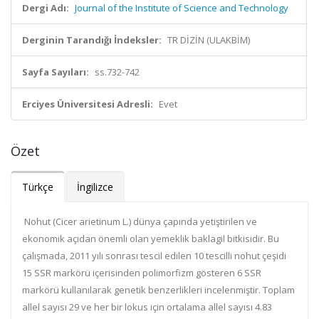
Dergi Adı:
Journal of the Institute of Science and Technology
Derginin Tarandığı İndeksler:
TR DİZİN (ULAKBİM)
Sayfa Sayıları:
ss.732-742
Erciyes Üniversitesi Adresli:
Evet
Özet
Türkçe
İngilizce
Nohut (Cicer arietinum L.) dünya çapında yetiştirilen ve
ekonomik açıdan önemli olan yemeklik baklagil bitkisidir. Bu
çalışmada, 2011 yılı sonrası tescil edilen 10 tescilli nohut çeşidi
15 SSR markörü içerisinden polimorfizm gösteren 6 SSR
markörü kullanılarak genetik benzerlikleri incelenmiştir. Toplam
allel sayısı 29 ve her bir lokus için ortalama allel sayısı 4.83