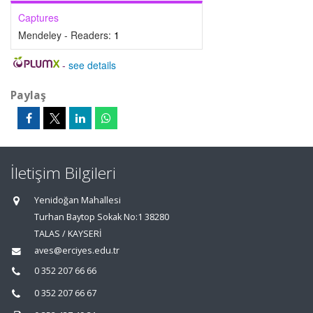
Captures
Mendeley - Readers:
1
-
see details
Paylaş
İletişim Bilgileri
Yenidoğan Mahallesi
Turhan Baytop Sokak No:1 38280
TALAS / KAYSERİ
aves@erciyes.edu.tr
0 352 207 66 66
0 352 207 66 67