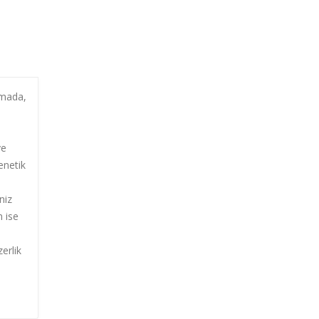
şmada,
ve
enetik
niz
n ise
zerlik
ı