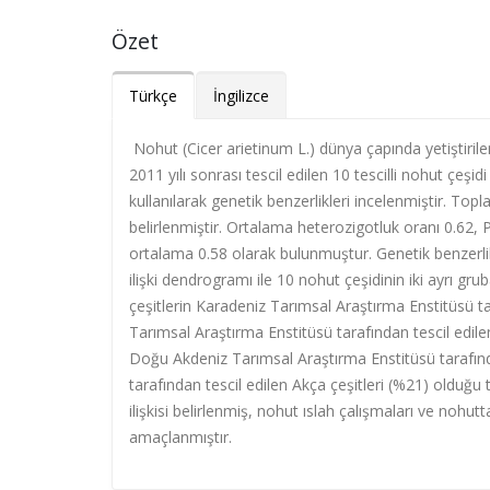
Özet
Türkçe
İngilizce
Nohut (Cicer arietinum L.) dünya çapında yetiştiril
2011 yılı sonrası tescil edilen 10 tescilli nohut ç
kullanılarak genetik benzerlikleri incelenmiştir. Topla
belirlenmiştir. Ortalama heterozigotluk oranı 0.62,
ortalama 0.58 olarak bulunmuştur. Genetik benzerl
ilişki dendrogramı ile 10 nohut çeşidinin iki ayrı gru
çeşitlerin Karadeniz Tarımsal Araştırma Enstitüsü t
Tarımsal Araştırma Enstitüsü tarafından tescil edilen
Doğu Akdeniz Tarımsal Araştırma Enstitüsü tarafınd
tarafından tescil edilen Akça çeşitleri (%21) olduğu te
ilişkisi belirlenmiş, nohut ıslah çalışmaları ve nohu
amaçlanmıştır.