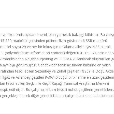
en ve ekonomik açıdan önemli olan yemeklik baklagil bitkisidir. Bu çalı
eşidi 15 SSR markörü içerisinden polimorfizm gösteren 6 SSR markörü
m allel sayısı 29 ve her bir lokus için ortalama allel sayısı 4.83 olarak
 PIC (polymorphism information content) değeri 0.41 ile 0.74 arasında 
ik matriksinden Neighbourjoining ve UPGMA kullanılarak oluşturulan g
ba ayrıldığı görülmüştür. Genetik benzerlik açısından birbirine en yakın
arafından tescil edilen Sezenbey ve Zuhal çeşitleri (%96) ile Doğu Akde
 Ilgaz ve Aslanbey çeşitleri (%96) olduğu, birbirlerine en uzak çeşitleri
an tescil edilen Seçkin ile Geçit Kuşağı Tarımsal Araştırma Merkezi
spit edilmiştir. Bu çalışma ile bazı tescilli nohut çeşitlerin genetik ben
tta gerçekleştirilecek diğer genetik tabanlı çalışmalara katkıda bulunmas