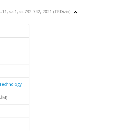
lt.11, sa.1, ss.732-742, 2021 (TRDizin)
d Technology
BİM)