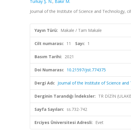
Turkay Ş. N.
,
Bakır M.
Journal of the Institute of Science and Technology, ci
Yayın Türü:
Makale / Tam Makale
Cilt numarası:
11
Sayı:
1
Basım Tarihi:
2021
Doi Numarası:
10.21597/jist.774375
Dergi Adı:
Journal of the Institute of Science an
Derginin Tarandığı İndeksler:
TR DİZİN (ULAK
Sayfa Sayıları:
ss.732-742
Erciyes Üniversitesi Adresli:
Evet