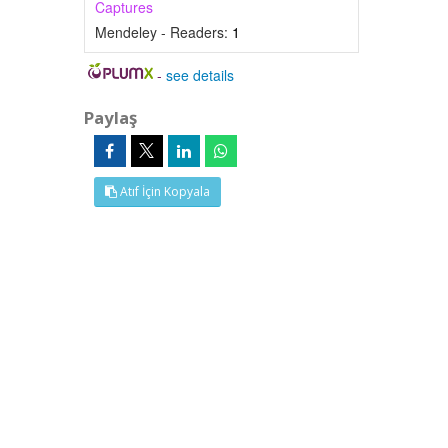
Captures
Mendeley - Readers:
1
-
see details
Paylaş
Atıf İçin Kopyala