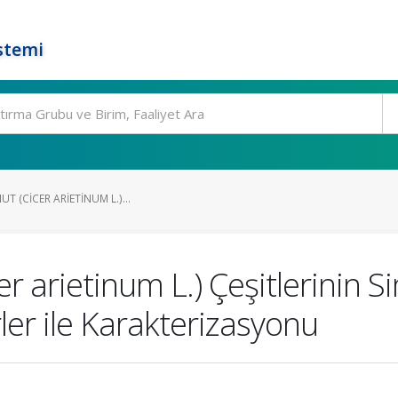
stemi
UT (CICER ARIETINUM L.)...
cer arietinum L.) Çeşitlerinin
er ile Karakterizasyonu