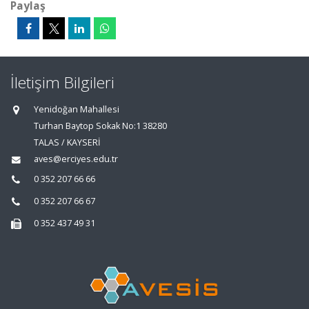
Paylaş
İletişim Bilgileri
Yenidoğan Mahallesi
Turhan Baytop Sokak No:1 38280
TALAS / KAYSERİ
aves@erciyes.edu.tr
0 352 207 66 66
0 352 207 66 67
0 352 437 49 31