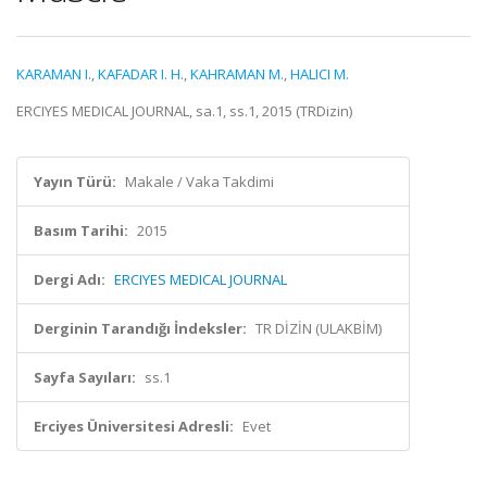
KARAMAN I.
,
KAFADAR I. H.
,
KAHRAMAN M.
,
HALICI M.
ERCIYES MEDICAL JOURNAL, sa.1, ss.1, 2015 (TRDizin)
Yayın Türü:
Makale / Vaka Takdimi
Basım Tarihi:
2015
Dergi Adı:
ERCIYES MEDICAL JOURNAL
Derginin Tarandığı İndeksler:
TR DİZİN (ULAKBİM)
Sayfa Sayıları:
ss.1
Erciyes Üniversitesi Adresli:
Evet