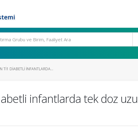
stemi
TI1 DIABETLI INFANTLARDA...
betli infantlarda tek doz uzun 