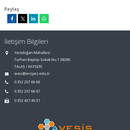
Paylaş
İletişim Bilgileri
Yenidoğan Mahallesi
Turhan Baytop Sokak No:1 38280
TALAS / KAYSERİ
aves@erciyes.edu.tr
0 352 207 66 66
0 352 207 66 67
0 352 437 49 31