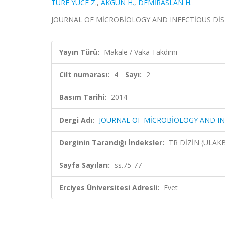
TÜRE YÜCE Z.
,
AKGÜN H.
,
DEMİRASLAN H.
JOURNAL OF MİCROBİOLOGY AND INFECTİOUS DİSEASES,
Yayın Türü:
Makale / Vaka Takdimi
Cilt numarası:
4
Sayı:
2
Basım Tarihi:
2014
Dergi Adı:
JOURNAL OF MİCROBİOLOGY AND IN
Derginin Tarandığı İndeksler:
TR DİZİN (ULAK
Sayfa Sayıları:
ss.75-77
Erciyes Üniversitesi Adresli:
Evet