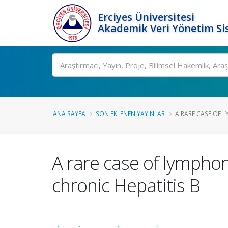
Erciyes Üniversitesi
Akademik Veri Yönetim Si
Ara
ANA SAYFA
SON EKLENEN YAYINLAR
A RARE CASE OF 
A rare case of lympho
chronic Hepatitis B