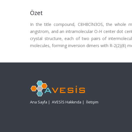
Özet
In the title compound, C8H8ClN3OS, the whole mol
angstrom, and an intramolecular O-H center dot cent
crystal structure, each of two pairs of intermole
molecules, forming inversion dimers with R-2(2)(8) mo
Ana Sayfa
|
AVESİS Hakkında
|
İletişim