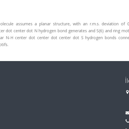
ecule assumes a planar structure, with an r.m.s. deviation of 0
er dot center dot N hydrogen bond generates and S(6) and ring motif
cular N-H center dot center dot center dot S hydrogen bonds conn
tifs.
İ