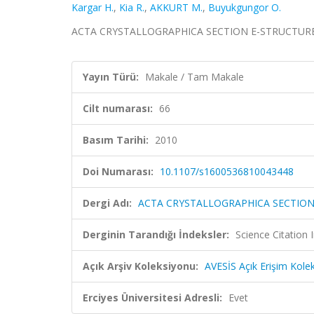
Kargar H.
,
Kia R.
,
AKKURT M.
,
Buyukgungor O.
ACTA CRYSTALLOGRAPHICA SECTION E-STRUCTURE RE
Yayın Türü:
Makale / Tam Makale
Cilt numarası:
66
Basım Tarihi:
2010
Doi Numarası:
10.1107/s1600536810043448
Dergi Adı:
ACTA CRYSTALLOGRAPHICA SECTION
Derginin Tarandığı İndeksler:
Science Citation
Açık Arşiv Koleksiyonu:
AVESİS Açık Erişim Kole
Erciyes Üniversitesi Adresli:
Evet