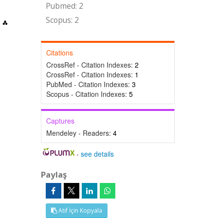
Pubmed: 2
Scopus: 2
Citations
CrossRef - Citation Indexes:
2
CrossRef - Citation Indexes:
1
PubMed - Citation Indexes:
3
Scopus - Citation Indexes:
5
Captures
Mendeley - Readers:
4
-
see details
Paylaş
Atıf İçin Kopyala