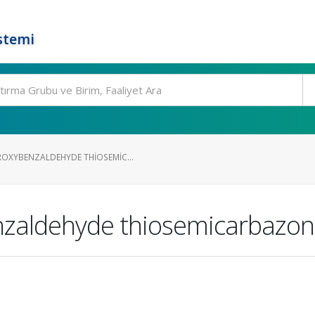
stemi
OXYBENZALDEHYDE THIOSEMIC...
nzaldehyde thiosemicarbazo