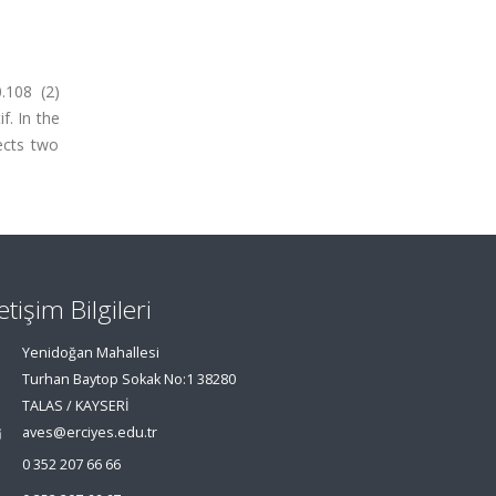
.108 (2)
. In the
ects two
letişim Bilgileri
Yenidoğan Mahallesi
Turhan Baytop Sokak No:1 38280
TALAS / KAYSERİ
aves@erciyes.edu.tr
0 352 207 66 66