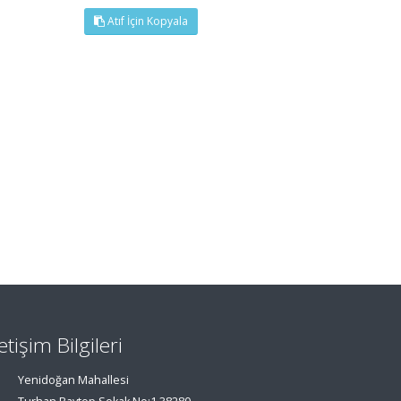
Atıf İçin Kopyala
letişim Bilgileri
Yenidoğan Mahallesi