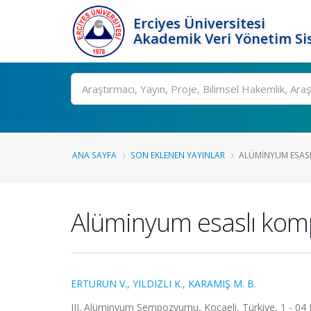
Erciyes Üniversitesi
Akademik Veri Yönetim Si
Ara
ANA SAYFA
SON EKLENEN YAYINLAR
ALÜMINYUM ESASL
Alüminyum esaslı kom
ERTURUN V.
,
YILDIZLI K.
,
KARAMIŞ M. B.
III. Alüminyum Sempozyumu, Kocaeli, Türkiye, 1 - 04 K