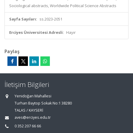
Sociological abstracts, Worldwide Political Science Abstracts
Sayfa Sayıları:
ss.2023-2051
Erciyes Üniversitesi Adresli:
Hayır
Paylaş
İletişim Bilgileri
Yenidoğan Mahallesi
Turhan Baytop Sokak No:1 38280
TALAS / KAYSERİ
aves@erciyes.edu.tr
0 352 207 66 66