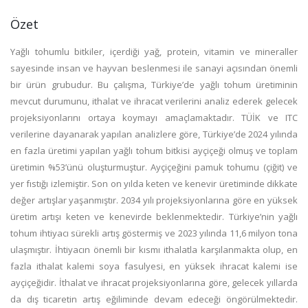
Özet
Yağlı tohumlu bitkiler, içerdiği yağ, protein, vitamin ve mineraller
sayesinde insan ve hayvan beslenmesi ile sanayi açısından önemli
bir ürün grubudur. Bu çalışma, Türkiye’de yağlı tohum üretiminin
mevcut durumunu, ithalat ve ihracat verilerini analiz ederek gelecek
projeksiyonlarını ortaya koymayı amaçlamaktadır. TÜİK ve ITC
verilerine dayanarak yapılan analizlere göre, Türkiye’de 2024 yılında
en fazla üretimi yapılan yağlı tohum bitkisi ayçiçeği olmuş ve toplam
üretimin %53’ünü oluşturmuştur. Ayçiçeğini pamuk tohumu (çiğit) ve
yer fıstığı izlemiştir. Son on yılda keten ve kenevir üretiminde dikkate
değer artışlar yaşanmıştır. 2034 yılı projeksiyonlarına göre en yüksek
üretim artışı keten ve kenevirde beklenmektedir. Türkiye’nin yağlı
tohum ihtiyacı sürekli artış göstermiş ve 2023 yılında 11,6 milyon tona
ulaşmıştır. İhtiyacın önemli bir kısmı ithalatla karşılanmakta olup, en
fazla ithalat kalemi soya fasulyesi, en yüksek ihracat kalemi ise
ayçiçeğidir. İthalat ve ihracat projeksiyonlarına göre, gelecek yıllarda
da dış ticaretin artış eğiliminde devam edeceği öngörülmektedir.