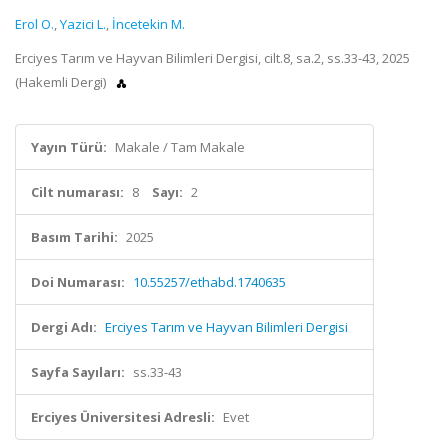
Erol O.
,
Yazici L.
,
İncetekin M.
Erciyes Tarım ve Hayvan Bilimleri Dergisi, cilt.8, sa.2, ss.33-43, 2025
(Hakemli Dergi)
Yayın Türü:
Makale / Tam Makale
Cilt numarası:
8
Sayı:
2
Basım Tarihi:
2025
Doi Numarası:
10.55257/ethabd.1740635
Dergi Adı:
Erciyes Tarım ve Hayvan Bilimleri Dergisi
Sayfa Sayıları:
ss.33-43
Erciyes Üniversitesi Adresli:
Evet