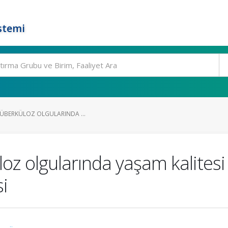
stemi
 TÜBERKÜLOZ OLGULARINDA ...
üloz olgularında yaşam kalites
si