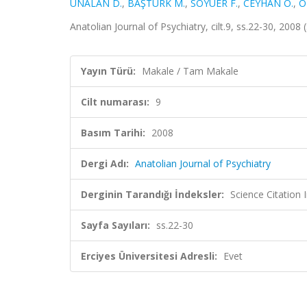
ÜNALAN D.
,
BAŞTÜRK M.
,
SOYUER F.
,
CEYHAN O.
,
Ö
Anatolian Journal of Psychiatry, cilt.9, ss.22-30, 2008
Yayın Türü:
Makale / Tam Makale
Cilt numarası:
9
Basım Tarihi:
2008
Dergi Adı:
Anatolian Journal of Psychiatry
Derginin Tarandığı İndeksler:
Science Citatio
Sayfa Sayıları:
ss.22-30
Erciyes Üniversitesi Adresli:
Evet