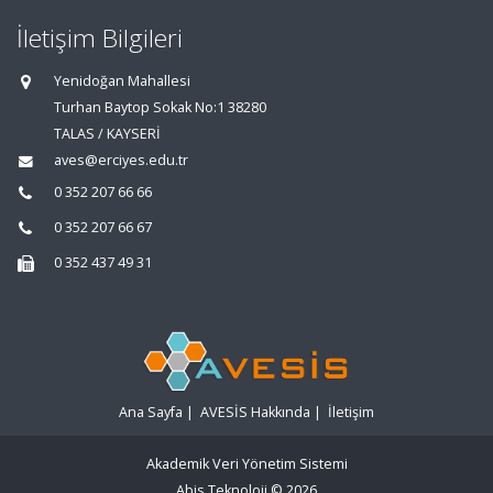
İletişim Bilgileri
Yenidoğan Mahallesi
Turhan Baytop Sokak No:1 38280
TALAS / KAYSERİ
aves@erciyes.edu.tr
0 352 207 66 66
0 352 207 66 67
0 352 437 49 31
Ana Sayfa
|
AVESİS Hakkında
|
İletişim
Akademik Veri Yönetim Sistemi
Abis Teknoloji
© 2026