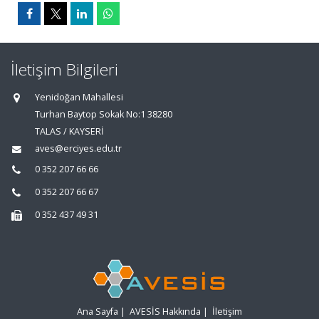
İletişim Bilgileri
Yenidoğan Mahallesi
Turhan Baytop Sokak No:1 38280
TALAS / KAYSERİ
aves@erciyes.edu.tr
0 352 207 66 66
0 352 207 66 67
0 352 437 49 31
Ana Sayfa
|
AVESİS Hakkında
|
İletişim