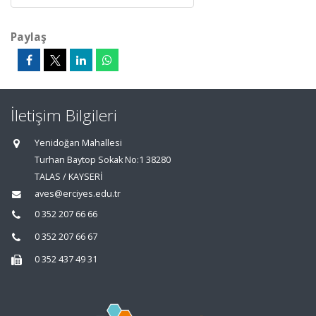
Paylaş
İletişim Bilgileri
Yenidoğan Mahallesi
Turhan Baytop Sokak No:1 38280
TALAS / KAYSERİ
aves@erciyes.edu.tr
0 352 207 66 66
0 352 207 66 67
0 352 437 49 31