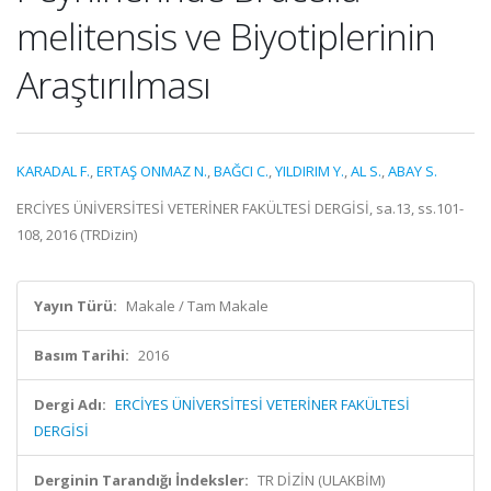
melitensis ve Biyotiplerinin
Araştırılması
KARADAL F.
,
ERTAŞ ONMAZ N.
,
BAĞCI C.
,
YILDIRIM Y.
,
AL S.
,
ABAY S.
ERCİYES ÜNİVERSİTESİ VETERİNER FAKÜLTESİ DERGİSİ, sa.13, ss.101-
108, 2016 (TRDizin)
Yayın Türü:
Makale / Tam Makale
Basım Tarihi:
2016
Dergi Adı:
ERCİYES ÜNİVERSİTESİ VETERİNER FAKÜLTESİ
DERGİSİ
Derginin Tarandığı İndeksler:
TR DİZİN (ULAKBİM)