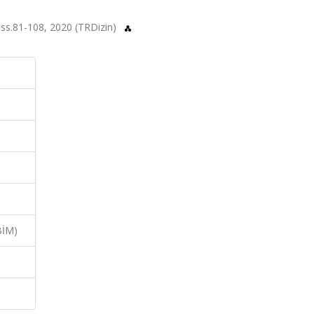
ss.81-108, 2020 (TRDizin)
İ
BİM)