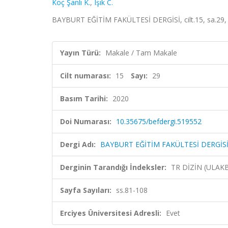
Koç Şanlı K.
,
Işık C.
BAYBURT EĞİTİM FAKÜLTESİ DERGİSİ, cilt.15, sa.29, 
Yayın Türü:
Makale / Tam Makale
Cilt numarası:
15
Sayı:
29
Basım Tarihi:
2020
Doi Numarası:
10.35675/befdergi.519552
Dergi Adı:
BAYBURT EĞİTİM FAKÜLTESİ DERGİS
Derginin Tarandığı İndeksler:
TR DİZİN (ULAK
Sayfa Sayıları:
ss.81-108
Erciyes Üniversitesi Adresli:
Evet