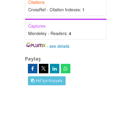
Citations
CrossRef - Citation Indexes:
1
Captures
Mendeley - Readers:
4
-
see details
Paylaş
Atıf İçin Kopyala