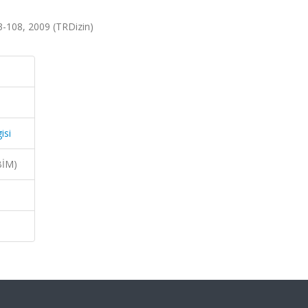
.93-108, 2009 (TRDizin)
isi
BİM)