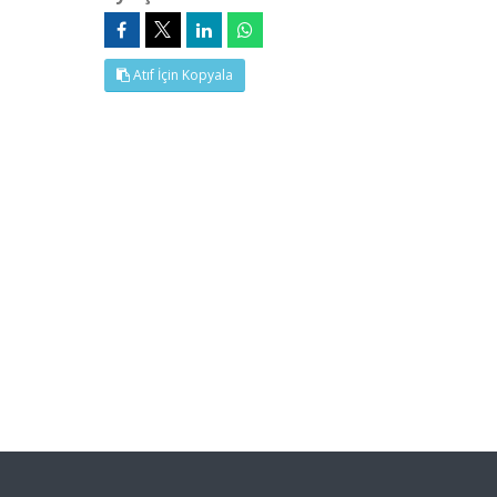
Atıf İçin Kopyala