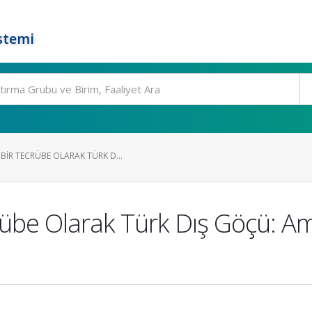
stemi
BIR TECRÜBE OLARAK TÜRK D...
rübe Olarak Türk Dış Göçü: Am