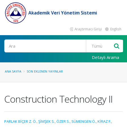
Akademik Veri Yönetim Sistemi
Araştırmacı Girişi
English
Ara
Detaylı Arama
ANA SAYFA
SON EKLENEN YAYINLAR
Construction Technology II
PARLAK BİÇER Z. Ö.
,
ŞİMŞEK S.
,
ÖZER S.
,
SÜMENGEN Ö.
,
KİRAZ F.
,