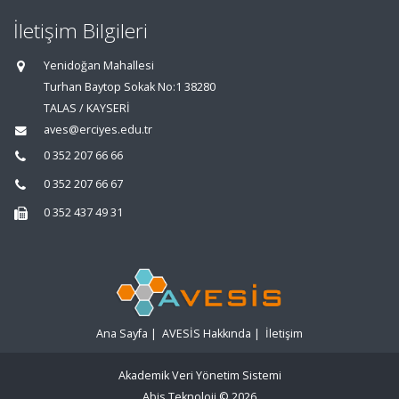
İletişim Bilgileri
Yenidoğan Mahallesi
Turhan Baytop Sokak No:1 38280
TALAS / KAYSERİ
aves@erciyes.edu.tr
0 352 207 66 66
0 352 207 66 67
0 352 437 49 31
Ana Sayfa
|
AVESİS Hakkında
|
İletişim
Akademik Veri Yönetim Sistemi
Abis Teknoloji
© 2026