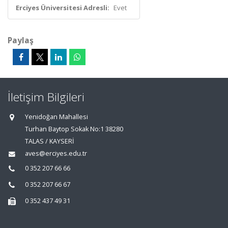
Erciyes Üniversitesi Adresli:
Evet
Paylaş
İletişim Bilgileri
Yenidoğan Mahallesi
Turhan Baytop Sokak No:1 38280
TALAS / KAYSERİ
aves@erciyes.edu.tr
0 352 207 66 66
0 352 207 66 67
0 352 437 49 31