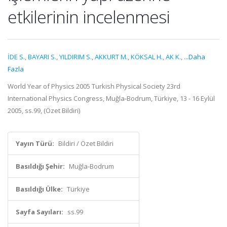
etkilerinin incelenmesi
İDE S.
,
BAYARI S.
,
YILDIRIM S.
,
AKKURT M.
,
KÖKSAL H.
,
AK K.
,
...Daha
Fazla
World Year of Physics 2005 Turkish Physical Society 23rd
International Physics Congress, Muğla-Bodrum, Türkiye, 13 - 16 Eylül
2005, ss.99, (Özet Bildiri)
Yayın Türü:
Bildiri / Özet Bildiri
Basıldığı Şehir:
Muğla-Bodrum
Basıldığı Ülke:
Türkiye
Sayfa Sayıları:
ss.99