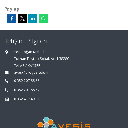
Paylaş
İletişim Bilgileri
Yenidoğan Mahallesi
Turhan Baytop Sokak No:1 38280
TALAS / KAYSERİ
aves@erciyes.edu.tr
0 352 207 66 66
0 352 207 66 67
0 352 437 49 31