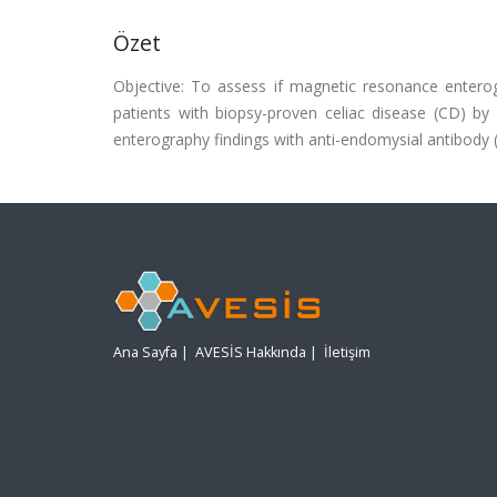
Özet
Objective: To assess if magnetic resonance enterog
patients with biopsy-proven celiac disease (CD) b
enterography findings with anti-endomysial antibody (
Ana Sayfa
|
AVESİS Hakkında
|
İletişim