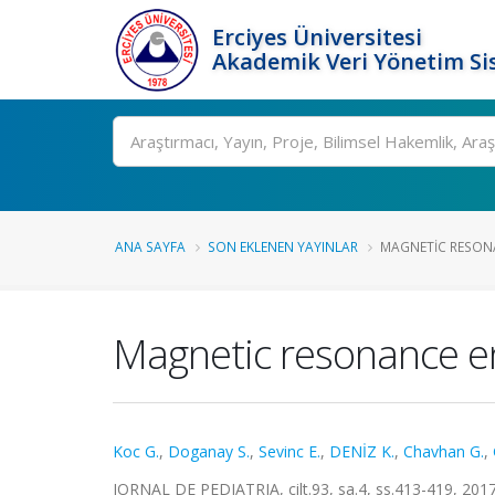
Erciyes Üniversitesi
Akademik Veri Yönetim Si
Ara
ANA SAYFA
SON EKLENEN YAYINLAR
MAGNETIC RESONA
Magnetic resonance ent
Koc G.
,
Doganay S.
,
Sevinc E.
,
DENİZ K.
,
Chavhan G.
,
JORNAL DE PEDIATRIA, cilt.93, sa.4, ss.413-419, 20