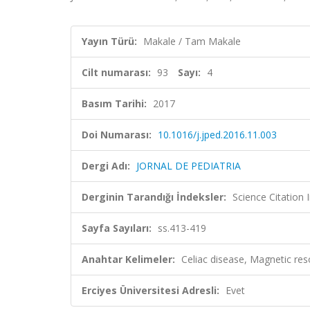
Yayın Türü:
Makale / Tam Makale
Cilt numarası:
93
Sayı:
4
Basım Tarihi:
2017
Doi Numarası:
10.1016/j.jped.2016.11.003
Dergi Adı:
JORNAL DE PEDIATRIA
Derginin Tarandığı İndeksler:
Science Citation
Sayfa Sayıları:
ss.413-419
Anahtar Kelimeler:
Celiac disease, Magnetic res
Erciyes Üniversitesi Adresli:
Evet