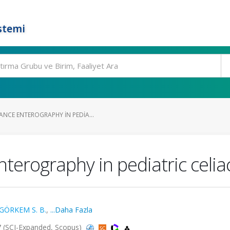
stemi
NCE ENTEROGRAPHY IN PEDIA...
erography in pediatric celia
GÖRKEM S. B.
,
...Daha Fazla
17 (SCI-Expanded, Scopus)