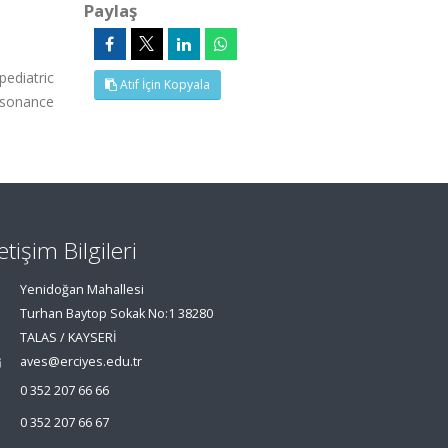
Paylaş
ediatric
Atıf İçin Kopyala
esonance
letişim Bilgileri
Yenidoğan Mahallesi
Turhan Baytop Sokak No:1 38280
TALAS / KAYSERİ
aves@erciyes.edu.tr
0 352 207 66 66
0 352 207 66 67