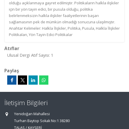
olduğu açıklanmaya gayret edilmiştir. Politikaların halkla ilişkiler
için bir yön tayin edici, bir pusula olduğu, politika
belirlenmeksizin halkla ilişkiler faaliyetlerinin başarı
sağlamasının pek de mümkün olmadığı sonucuna ulaşılmıştır.
Anahtar Kelimeler: Halkla İlişkiler, Politika, Pusula, Halkla İlişkiler
Politikaları, Yön Tayin Edici Politikalar
Atıflar
Ulusal Dergi Atıf Sayısı: 1
Paylaş
İletişim Bilgileri
Yenidoğan Mahallesi
Turhan Baytop Sokak No:1 38280
TALAS / KAYSERİ