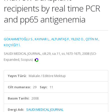
recipients by real time PCR
and pp65 antigenemia
GÖKAHMETOĞLU S.
,
KAYNAR L.
,
ALTUNTAŞ F.
,
YILDIZ O.
,
ÇETİN M.
,
KOÇYİĞİT İ.
SAUDI MEDICAL JOURNAL, cilt.29, sa.11, ss.1673-1675, 2008 (SCI-
Expanded, Scopus)
Yayın Türü:
Makale / Editöre Mektup
Cilt numarası:
29
Sayı:
11
Basım Tarihi:
2008
Dergi Adı:
SAUDI MEDICAL JOURNAL