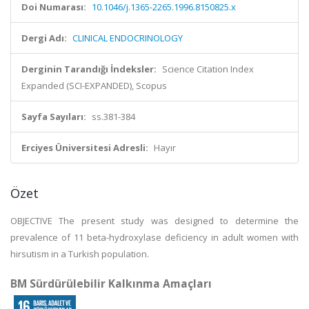
Doi Numarası:
10.1046/j.1365-2265.1996.8150825.x
Dergi Adı:
CLINICAL ENDOCRINOLOGY
Derginin Tarandığı İndeksler:
Science Citation Index
Expanded (SCI-EXPANDED), Scopus
Sayfa Sayıları:
ss.381-384
Erciyes Üniversitesi Adresli:
Hayır
Özet
OBJECTIVE The present study was designed to determine the
prevalence of 11 beta-hydroxylase deficiency in adult women with
hirsutism in a Turkish population.
BM Sürdürülebilir Kalkınma Amaçları