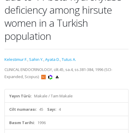
deficiency among hirsute
women in a Turkish
population
Kelestimur F.
,
Sahin Y.
,
Ayata D.
,
Tutus A.
CLINICAL ENDOCRINOLOGY, cilt.45, sa.4, ss.381-384, 1996 (SCI-
Expanded, Scopus)
Yayın Türü:
Makale / Tam Makale
Cilt numarası:
45
Sayı:
4
Basım Tarihi:
1996