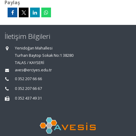
Paylaş
İletişim Bilgileri
Yenidoğan Mahallesi
Turhan Baytop Sokak No:1 38280
TALAS / KAYSERİ
aves@erciyes.edu.tr
0 352 207 66 66
0 352 207 66 67
0 352 437 49 31