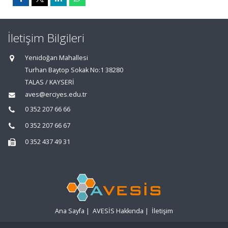
İletişim Bilgileri
Yenidoğan Mahallesi
Turhan Baytop Sokak No:1 38280
TALAS / KAYSERİ
aves@erciyes.edu.tr
0 352 207 66 66
0 352 207 66 67
0 352 437 49 31
Ana Sayfa
|
AVESİS Hakkında
|
İletişim