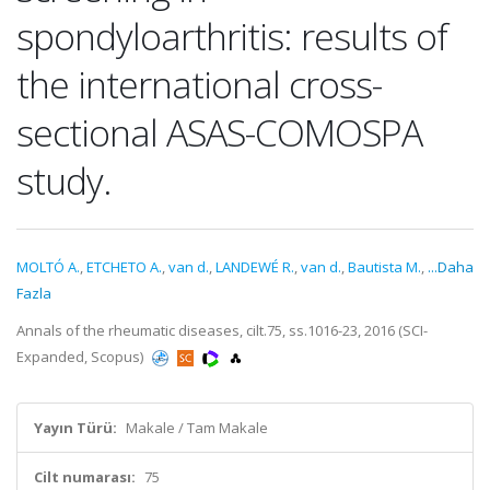
spondyloarthritis: results of
the international cross-
sectional ASAS-COMOSPA
study.
MOLTÓ A.
,
ETCHETO A.
,
van d.
,
LANDEWÉ R.
,
van d.
,
Bautista M.
,
...Daha
Fazla
Annals of the rheumatic diseases, cilt.75, ss.1016-23, 2016 (SCI-
Expanded, Scopus)
Yayın Türü:
Makale / Tam Makale
Cilt numarası:
75