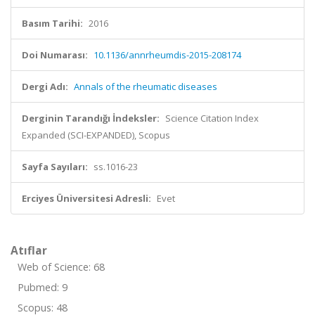
Basım Tarihi:
2016
Doi Numarası:
10.1136/annrheumdis-2015-208174
Dergi Adı:
Annals of the rheumatic diseases
Derginin Tarandığı İndeksler:
Science Citation Index
Expanded (SCI-EXPANDED), Scopus
Sayfa Sayıları:
ss.1016-23
Erciyes Üniversitesi Adresli:
Evet
Atıflar
Web of Science: 68
Pubmed: 9
Scopus: 48