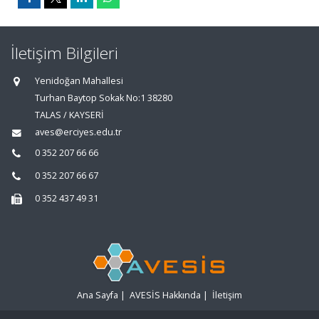
İletişim Bilgileri
Yenidoğan Mahallesi
Turhan Baytop Sokak No:1 38280
TALAS / KAYSERİ
aves@erciyes.edu.tr
0 352 207 66 66
0 352 207 66 67
0 352 437 49 31
Ana Sayfa
|
AVESİS Hakkında
|
İletişim