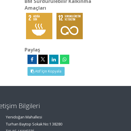
BM Sürdürülebilir Kalkınma
Amaçları
Paylaş
Atıf İçin Kopyala
letişim Bilgileri
Yenidoğan Mahallesi
Turhan Baytop Sokak No:1 38280