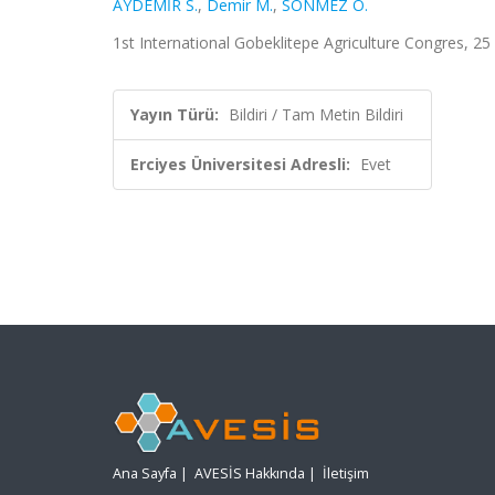
AYDEMİR S.
,
Demir M.
,
SÖNMEZ O.
1st International Gobeklitepe Agriculture Congres, 25
Yayın Türü:
Bildiri / Tam Metin Bildiri
Erciyes Üniversitesi Adresli:
Evet
Ana Sayfa
|
AVESİS Hakkında
|
İletişim