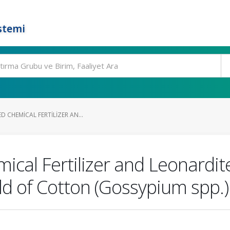
stemi
D CHEMICAL FERTILIZER AN...
ical Fertilizer and Leonardi
eld of Cotton (Gossypium spp.)