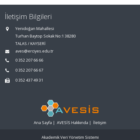
İletişim Bilgileri
Yenidoğan Mahallesi
Turhan Baytop Sokak No:1 38280
TALAS / KAYSERİ
aves@erciyes.edu.tr
0 352 207 66 66
0 352 207 66 67
0 352 437 49 31
Ana Sayfa
|
AVESİS Hakkında
|
İletişim
Akademik Veri Yönetim Sistemi