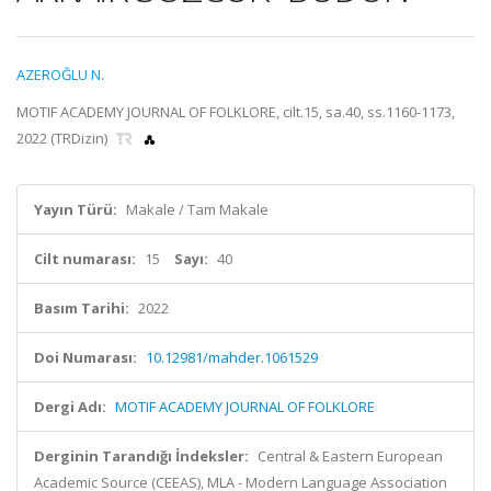
AZEROĞLU N.
MOTIF ACADEMY JOURNAL OF FOLKLORE, cilt.15, sa.40, ss.1160-1173,
2022 (TRDizin)
Yayın Türü:
Makale / Tam Makale
Cilt numarası:
15
Sayı:
40
Basım Tarihi:
2022
Doi Numarası:
10.12981/mahder.1061529
Dergi Adı:
MOTIF ACADEMY JOURNAL OF FOLKLORE
Derginin Tarandığı İndeksler:
Central & Eastern European
Academic Source (CEEAS), MLA - Modern Language Association