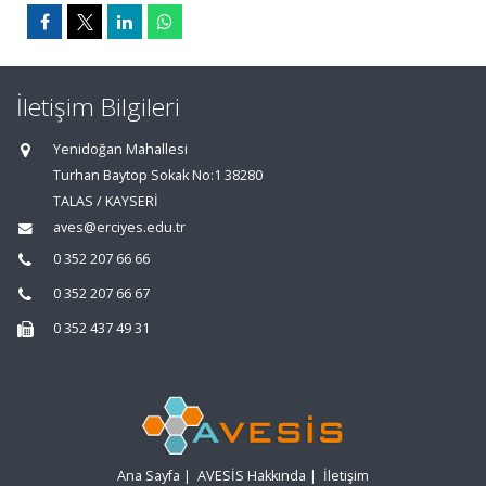
İletişim Bilgileri
Yenidoğan Mahallesi
Turhan Baytop Sokak No:1 38280
TALAS / KAYSERİ
aves@erciyes.edu.tr
0 352 207 66 66
0 352 207 66 67
0 352 437 49 31
Ana Sayfa
|
AVESİS Hakkında
|
İletişim