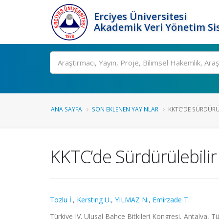
Erciyes Üniversitesi
Akademik Veri Yönetim Si
Ara
ANA SAYFA
SON EKLENEN YAYINLAR
KKTC’DE SÜRDÜRÜLE
KKTC’de Sürdürülebilir
Tozlu İ.
,
Kersting U.
,
YILMAZ N.
,
Emirzade T.
Türkiye IV. Ulusal Bahçe Bitkileri Kongresi, Antalya, T