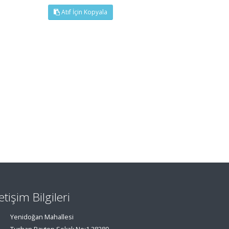
Atıf İçin Kopyala
letişim Bilgileri
Yenidoğan Mahallesi