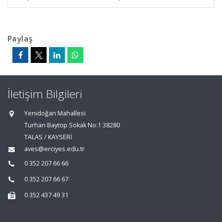
Paylaş
İletişim Bilgileri
Yenidoğan Mahallesi
Turhan Baytop Sokak No:1 38280
TALAS / KAYSERİ
aves@erciyes.edu.tr
0 352 207 66 66
0 352 207 66 67
0 352 437 49 31