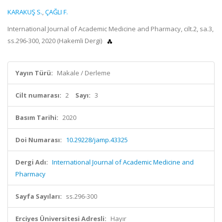
KARAKUŞ S.
,
ÇAĞLI F.
International Journal of Academic Medicine and Pharmacy, cilt.2, sa.3,
ss.296-300, 2020 (Hakemli Dergi)
Yayın Türü:
Makale / Derleme
Cilt numarası:
2
Sayı:
3
Basım Tarihi:
2020
Doi Numarası:
10.29228/jamp.43325
Dergi Adı:
International Journal of Academic Medicine and
Pharmacy
Sayfa Sayıları:
ss.296-300
Erciyes Üniversitesi Adresli:
Hayır