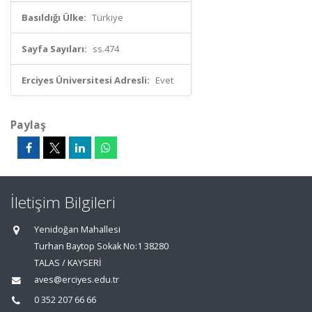
Basıldığı Ülke:
Türkiye
Sayfa Sayıları:
ss.474
Erciyes Üniversitesi Adresli:
Evet
Paylaş
İletişim Bilgileri
Yenidoğan Mahallesi
Turhan Baytop Sokak No:1 38280
TALAS / KAYSERİ
aves@erciyes.edu.tr
0 352 207 66 66