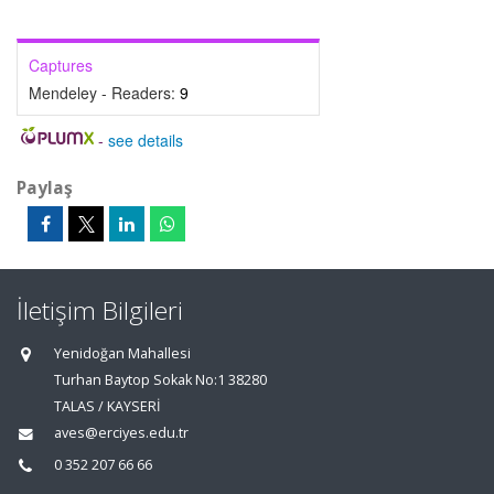
Captures
Mendeley - Readers:
9
-
see details
Paylaş
İletişim Bilgileri
Yenidoğan Mahallesi
Turhan Baytop Sokak No:1 38280
TALAS / KAYSERİ
aves@erciyes.edu.tr
0 352 207 66 66