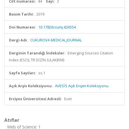
Cilt numarası:
44
Sayı:
2
Basım Tarihi:
2019
Doi Numarası:
10.17826/cumj.426554
Dergi Adı:
CUKUROVA MEDICAL JOURNAL
Derginin Tarandığı İndeksler:
Emerging Sources Citation
Index (ESCI), TR DİZİN (ULAKBİM)
Sayfa Sayıları:
ss.1
Açık Arşiv Koleksiyonu:
AVESİS Açık Erişim Koleksiyonu
Erciyes Üniversitesi Adresli:
Evet
Atıflar
Web of Science: 1