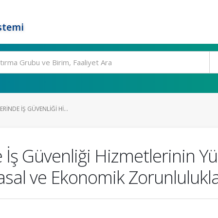
stemi
ERINDE İŞ GÜVENLIĞI HI...
e İş Güvenliği Hizmetlerinin Y
asal ve Ekonomik Zorunlulukl