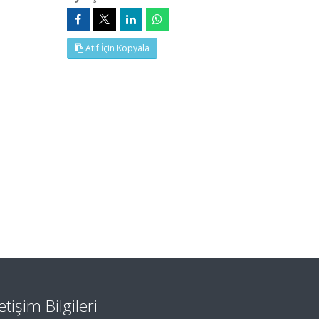
Atıf İçin Kopyala
letişim Bilgileri