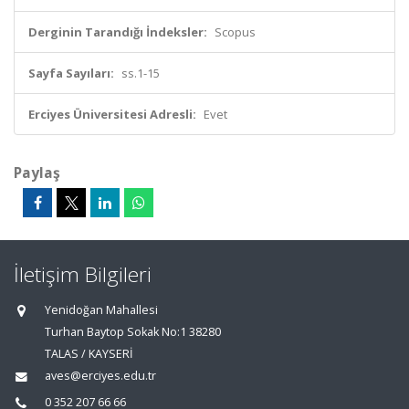
Derginin Tarandığı İndeksler:
Scopus
Sayfa Sayıları:
ss.1-15
Erciyes Üniversitesi Adresli:
Evet
Paylaş
İletişim Bilgileri
Yenidoğan Mahallesi
Turhan Baytop Sokak No:1 38280
TALAS / KAYSERİ
aves@erciyes.edu.tr
0 352 207 66 66