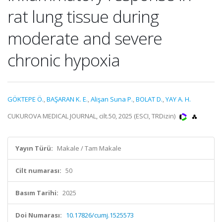
rat lung tissue during
moderate and severe
chronic hypoxia
GÖKTEPE Ö.
,
BAŞARAN K. E.
,
Alişan Suna P.
,
BOLAT D.
,
YAY A. H.
CUKUROVA MEDICAL JOURNAL, cilt.50, 2025 (ESCI, TRDizin)
Yayın Türü:
Makale / Tam Makale
Cilt numarası:
50
Basım Tarihi:
2025
Doi Numarası:
10.17826/cumj.1525573