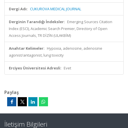
Dergi Adı:
CUKUROVA MEDICAL JOURNAL
Derginin Tarandığı İndeksler:
Emerging Sources Citation
Index (ESCI), Academic Search Premier, Directory of Open
Access Journals, TR DİZİN (ULAKBİM)
Anahtar Kelimeler:
Hypoxia, adenosine, adenosine
agonist/antagonist, lung toxicity
Erciyes Üniversitesi Adresli:
Evet
Paylaş
İletişim Bilgileri