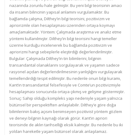
nazarında zorunlu hale gelmiştir. Bu yeni bilgi teorisinin amacı
da insanın bilincinin yapısal anlamını vurgulamaktır. Bu
bağlamda çalışma, Dilthey’in bilgi teorisini, pozitivizm ve
apriorizmle olan hesaplaşması üzerinden ortaya koymayı
amaçlamaktadır. Yöntem: Çalışmada araştırma ve analiz etme
yöntemi kullanılmıştır. Dilthey’in bilgi teorisini hangi temeller
üzerine kurduğu incelenerek bu bağlamda pozitivizm ve
apriorizmi hangi sebeplerle eleştirdiği değerlendirilmiştir.
Bulgular: Çalışmada Dilthey’in tin bilimlerini, bilginin
transandantal olanaklarını sorgulayarak ve yaşamın sadece
rasyonel açıdan değerlendirilmesinin yanlışlığını vurgulayarak
temellendirdiği tespit edilmiştir. Bu nedenle onun bilgi kuramı,
Kant’ın transandantal felsefesiyle ve Comte’un pozitivizmiyle
hesaplaşması sonucunda ortaya çıkmış ve gelişme göstermiştir.
Sonuç: Sahip olduğu kompleks yapı nedeniyle yaşam yalnızca
bütünsel bir perspektiften anlaşılabilir. Dilthey’e göre doğa
bilimlerinin bakış açısını benimseyen pozitivist yöntem gözlem
ve deneyi bilginin kaynağı olarak görür. Kant’ın apriori
teorisinde de aklın tarihselliği eksik kalmıştır. Bu nedenle bu iki
yoldan hareketle yaşam bütünsel olarak anlaşılamaz.