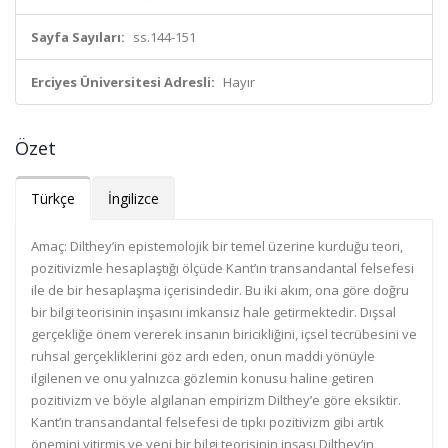
Sayfa Sayıları:
ss.144-151
Erciyes Üniversitesi Adresli:
Hayır
Özet
Türkçe
İngilizce
Amaç: Dilthey’in epistemolojik bir temel üzerine kurduğu teori,
pozitivizmle hesaplaştığı ölçüde Kant’ın transandantal felsefesi
ile de bir hesaplaşma içerisindedir. Bu iki akım, ona göre doğru
bir bilgi teorisinin inşasını imkansız hale getirmektedir. Dışsal
gerçekliğe önem vererek insanın biricikliğini, içsel tecrübesini ve
ruhsal gerçekliklerini göz ardı eden, onun maddi yönüyle
ilgilenen ve onu yalnızca gözlemin konusu haline getiren
pozitivizm ve böyle algılanan empirizm Dilthey’e göre eksiktir.
Kant’ın transandantal felsefesi de tıpkı pozitivizm gibi artık
önemini yitirmiş ve yeni bir bilgi teorisinin inşası Dilthey’in