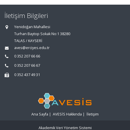
İletişim Bilgileri
Yenidoğan Mahallesi
Turhan Baytop Sokak No:1 38280
TALAS / KAYSERİ
aves@erciyes.edu.tr
0 352 207 66 66
0 352 207 66 67
0 352 437 49 31
Ana Sayfa
|
AVESİS Hakkında
|
İletişim
Akademik Veri Yönetim Sistemi