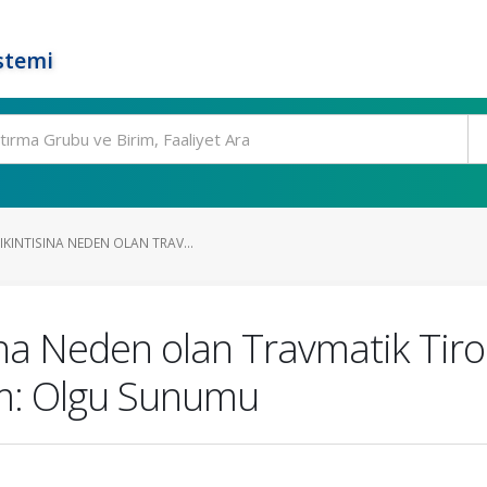
stemi
KINTISINA NEDEN OLAN TRAV...
sına Neden olan Travmatik T
şım: Olgu Sunumu