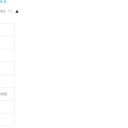
A A.
zin)
BİM)