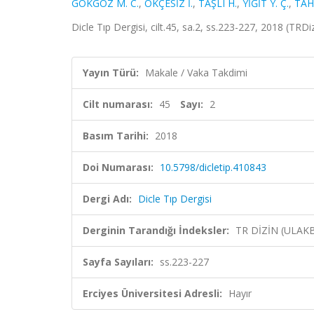
GÖKGÖZ M. C.
,
ÖKÇESİZ İ.
,
TAŞLI H.
,
YİĞİT Y. Ç.
,
TAH
Dicle Tıp Dergisi, cilt.45, sa.2, ss.223-227, 2018 (TRDi
Yayın Türü:
Makale / Vaka Takdimi
Cilt numarası:
45
Sayı:
2
Basım Tarihi:
2018
Doi Numarası:
10.5798/dicletip.410843
Dergi Adı:
Dicle Tıp Dergisi
Derginin Tarandığı İndeksler:
TR DİZİN (ULAK
Sayfa Sayıları:
ss.223-227
Erciyes Üniversitesi Adresli:
Hayır