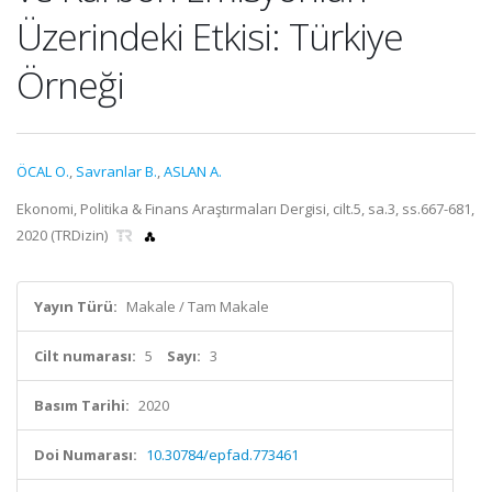
Üzerindeki Etkisi: Türkiye
Örneği
ÖCAL O.
,
Savranlar B.
,
ASLAN A.
Ekonomi, Politika & Finans Araştırmaları Dergisi, cilt.5, sa.3, ss.667-681,
2020 (TRDizin)
Yayın Türü:
Makale / Tam Makale
Cilt numarası:
5
Sayı:
3
Basım Tarihi:
2020
Doi Numarası:
10.30784/epfad.773461