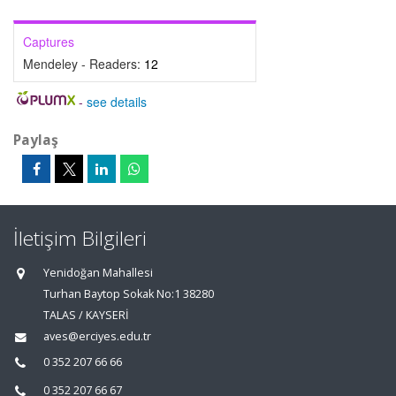
Captures
Mendeley - Readers:
12
-
see details
Paylaş
İletişim Bilgileri
Yenidoğan Mahallesi
Turhan Baytop Sokak No:1 38280
TALAS / KAYSERİ
aves@erciyes.edu.tr
0 352 207 66 66
0 352 207 66 67