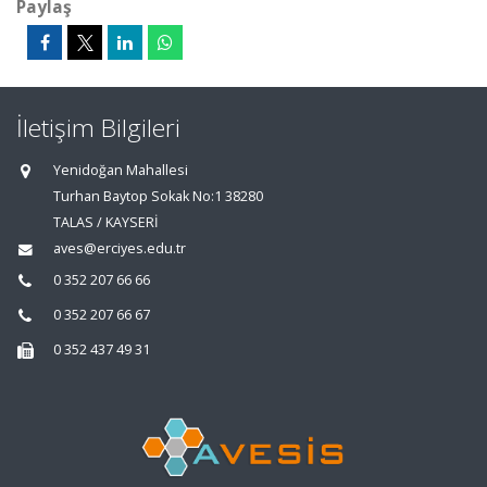
Paylaş
İletişim Bilgileri
Yenidoğan Mahallesi
Turhan Baytop Sokak No:1 38280
TALAS / KAYSERİ
aves@erciyes.edu.tr
0 352 207 66 66
0 352 207 66 67
0 352 437 49 31