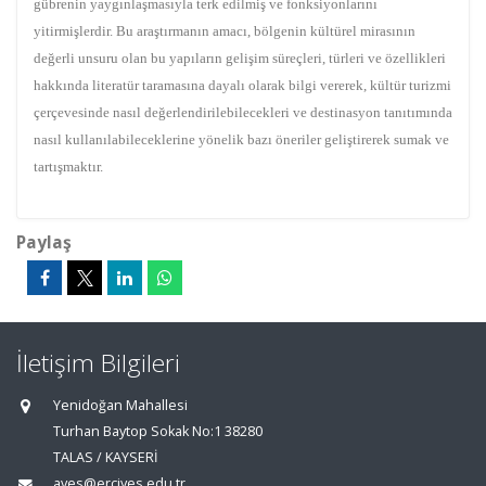
gübrenin yaygınlaşmasıyla terk edilmiş ve fonksiyonlarını
yitirmişlerdir. Bu araştırmanın amacı, bölgenin kültürel mirasının
değerli unsuru olan bu yapıların gelişim süreçleri, türleri ve özellikleri
hakkında literatür taramasına dayalı olarak bilgi vererek, kültür turizmi
çerçevesinde nasıl değerlendirilebilecekleri ve destinasyon tanıtımında
nasıl kullanılabileceklerine yönelik bazı öneriler geliştirerek sumak ve
tartışmaktır.
Paylaş
İletişim Bilgileri
Yenidoğan Mahallesi
Turhan Baytop Sokak No:1 38280
TALAS / KAYSERİ
aves@erciyes.edu.tr