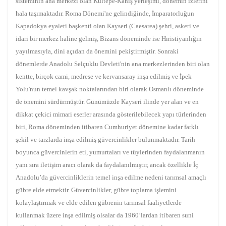
sisteminin ana merkezi olan Kültepe-Kaniş yerleşimi, dönemin izlerini
hala taşımaktadır. Roma Dönemi'ne gelindiğinde, İmparatorluğun
Kapadokya eyaleti başkenti olan Kayseri (Caesarea) şehri, askeri ve
idari bir merkez haline gelmiş, Bizans döneminde ise Hıristiyanlığın
yayılmasıyla, dini açıdan da önemini pekiştirmiştir. Sonraki
dönemlerde Anadolu Selçuklu Devleti'nin ana merkezlerinden biri olan
kentte, birçok cami, medrese ve kervansaray inşa edilmiş ve İpek
Yolu'nun temel kavşak noktalarından biri olarak Osmanlı döneminde
de önemini sürdürmüştür. Günümüzde Kayseri ilinde yer alan ve en
dikkat çekici mimari eserler arasında gösterilebilecek yapı türlerinden
biri, Roma döneminden itibaren Cumhuriyet dönemine kadar farklı
şekil ve tarzlarda inşa edilmiş güvercinlikler bulunmaktadır. Tarih
boyunca güvercinlerin eti, yumurtaları ve tüylerinden faydalanmanın
yanı sıra iletişim aracı olarak da faydalanılmıştır, ancak özellikle İç
Anadolu’da güvercinliklerin temel inşa edilme nedeni tarımsal amaçlı
gübre elde etmektir. Güvercinlikler, gübre toplama işlemini
kolaylaştırmak ve elde edilen gübrenin tarımsal faaliyetlerde
kullanmak üzere inşa edilmiş olsalar da 1960’lardan itibaren suni