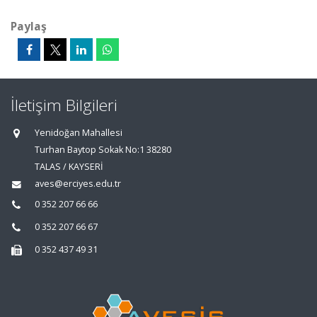
Paylaş
İletişim Bilgileri
Yenidoğan Mahallesi
Turhan Baytop Sokak No:1 38280
TALAS / KAYSERİ
aves@erciyes.edu.tr
0 352 207 66 66
0 352 207 66 67
0 352 437 49 31