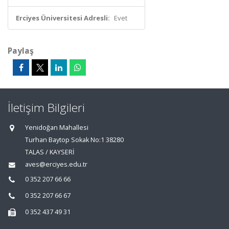
Erciyes Üniversitesi Adresli:
Evet
Paylaş
İletişim Bilgileri
Yenidoğan Mahallesi
Turhan Baytop Sokak No:1 38280
TALAS / KAYSERİ
aves@erciyes.edu.tr
0 352 207 66 66
0 352 207 66 67
0 352 437 49 31