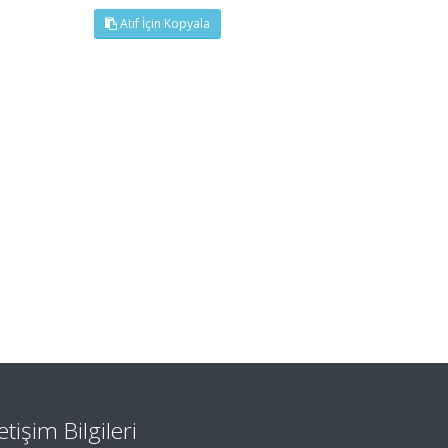
Atıf İçin Kopyala
letişim Bilgileri