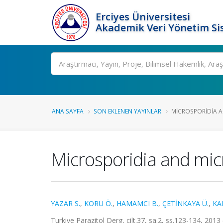
Erciyes Üniversitesi
Akademik Veri Yönetim Si
Ara
ANA SAYFA
SON EKLENEN YAYINLAR
MICROSPORIDIA A
Microsporidia and micr
YAZAR S.
,
KORU Ö.
,
HAMAMCI B.
,
ÇETİNKAYA Ü.
,
KA
Turkiye Parazitol Derg, cilt.37, sa.2, ss.123-134, 2013