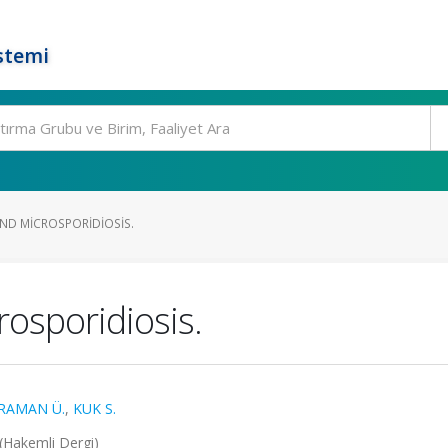
stemi
ND MICROSPORIDIOSIS.
osporidiosis.
RAMAN Ü.
,
KUK S.
 (Hakemli Dergi)