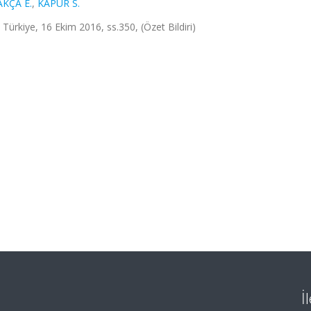
AKÇA E.
,
KAPUR S.
 Türkiye, 16 Ekim 2016, ss.350, (Özet Bildiri)
İ