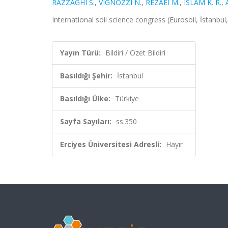
RAZZAGHI S.
,
VIGNOZZI N.
,
REZAEİ M.
,
ISLAM K. R.
,
International soil science congress (Eurosoil, İstanbul,
Yayın Türü:
Bildiri / Özet Bildiri
Basıldığı Şehir:
İstanbul
Basıldığı Ülke:
Türkiye
Sayfa Sayıları:
ss.350
Erciyes Üniversitesi Adresli:
Hayır