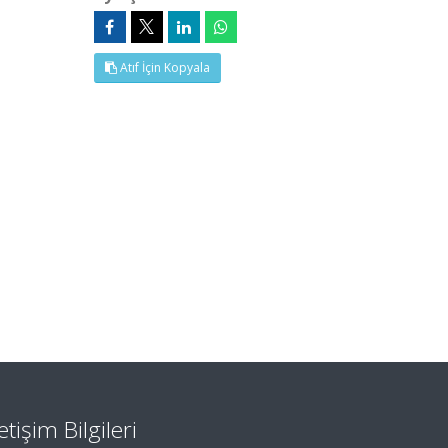
Atıf İçin Kopyala
letişim Bilgileri